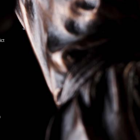
ict
n