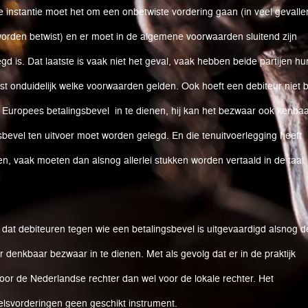
 instantie moet het om een onbetwiste vordering gaan (in veel gevalle
 worden betwist) en er moet in de algemene voorwaarden sluitend zijn
 is. Dat laatste is vaak niet het geval, vaak hebben beide partijen hu
st onduidelijk welke voorwaarden gelden. Ook hoeft een debiteur niet b
 Europees betalingsbevel in te dienen, hij kan het bezwaar ook kenba
gsbevel ten uitvoer moet worden gelegd. En die tenuitvoerlegging heeft
en, vaak moeten dan alsnog allerlei stukken worden vertaald in de taal
e dat debiteuren tegen wie een betalingsbevel is uitgevaardigd alsnog d
r denkbaar bezwaar in te dienen. Met als gevolg dat er in de praktijk
or de Nederlandse rechter dan wel voor de lokale rechter. Het
elsvorderingen geen geschikt instrument.