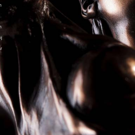
n
n
ij
ar
e