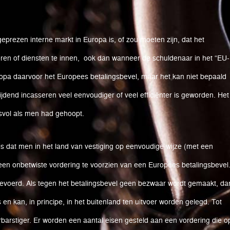
prezen interne markt in Europa is, of zou moeten zijn, dat het
ren of diensten te innen, ook dan wanneer de schuldenaar in het “EU-
Europa daarvoor het Europees betalingsbevel, maar het kan niet bepaald
dend incasseren veel eenvoudiger of veel efficiënter is geworden. Het
esvol als men had gehoopt.
s dat men in het land van vestiging op eenvoudige wijze (met een
een onbetwiste vordering te voorzien van een Europees betalingsbevel
gevoerd. Als tegen het betalingsbevel geen bezwaar wordt gemaakt, da
 en kan, in principe, in het buitenland ten uitvoer worden gelegd. Tot
erbarstiger. Er worden een aantal eisen gesteld aan een vordering die o