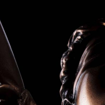
.
n
p