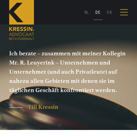
NL
DE
EN
Ich berate – zusammen mit meiner Kollegin
Mr. R. Leuyerink – Unternehmen und
Unternehmer (und auch Privatleute) auf
nahezu allen Gebieten mit denen sie im
täglichen Geschäft konfrontiert werden.
Till Kressin